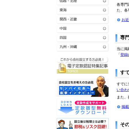
各専門
た、各
お近
専
当に掲
「
登録
す
すでに
い合わ
また、
掲載
そ