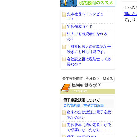
上記以
問い合
先輩社長へインタビュ
ー！！
ており
定款作成ガイド
法人でも出資者になれる
の？
一般社団法人の定款認証手
続きにも対応可能です。
会社設立後は税理士って必
要なの？
従来の定款認証と電子定款
認証の違い
定款謄本（紙の定款）が後
で必要になったなら・・・