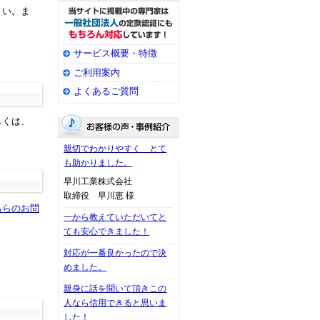
さい。ま
サービス概要・特徴
ご利用案内
よくあるご質問
しくは、
親切でわかりやすく とて
も助かりました。
早川工業株式会社
取締役 早川恵 様
ちらのお問
一から教えていただいてと
ても安心できました！
対応が一番良かったので決
めました。
親身に話を聞いて頂きこの
人なら信用できると思いま
した！