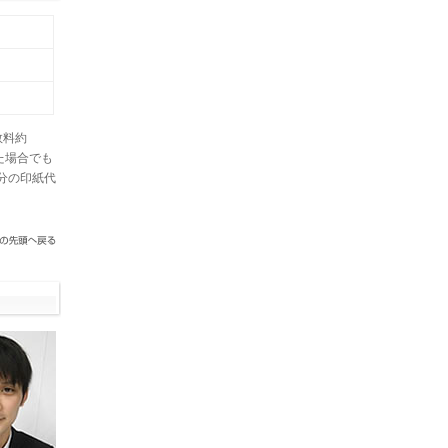
数料約
た場合でも
分の印紙代