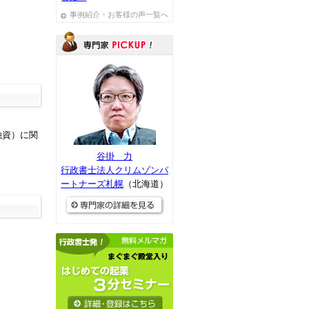
事例紹介・お客様の声一覧へ
融資）に関
谷掛 力
行政書士法人クリムゾンパ
ートナーズ札幌
（北海道）