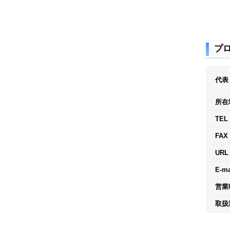
プ
代表
所在
TEL
FAX
URL
E-ma
営業
取扱