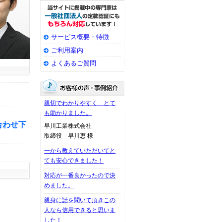
サービス概要・特徴
ご利用案内
よくあるご質問
親切でわかりやすく とて
も助かりました。
合わせ下
早川工業株式会社
取締役 早川恵 様
一から教えていただいてと
ても安心できました！
対応が一番良かったので決
めました。
親身に話を聞いて頂きこの
人なら信用できると思いま
した！