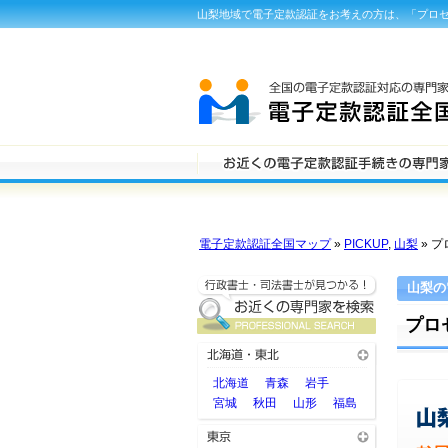
山梨地域で電子定款認証をお考えの方は、「プロ
電子定款認証全国マップ
»
PICKUP
,
山梨
» 
山梨の
プロ
北海道
青森
岩手
宮城
秋田
山形
福島