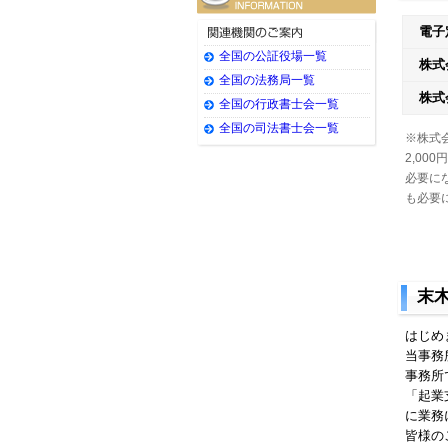
電子
全国の公証役場一覧
株式
全国の法務局一覧
株式
全国の行政書士会一覧
全国の司法書士会一覧
※株式
2,00
必要に
も必要
末
はじめ
当事務
事務所
「起業
に業務
皆様の