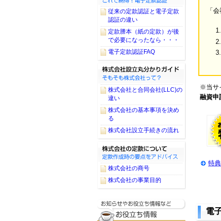
「会
従来の定款認証と電子定款
認証の違い
定款謄本（紙の定款）が後
で必要になったなら・・・
電子定款認証FAQ
※当サ
株式会社と合同会社(LLC)の
融資申
違い
株式会社の基本事項を決め
る
株式会社設立手続きの流れ
特典
株式会社の商号
株式会社の事業目的
電