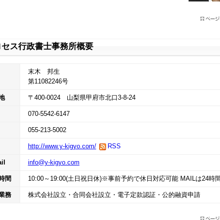
ロセス行政書士事務所概要
末木 邦生
第11082246号
地
〒400-0024 山梨県甲府市北口3-8-24
070-5542-6147
055-213-5002
http://www.y-kigyo.com/
RSS
il
info@y-kigyo.com
時間
10:00～19:00(土日祝日休)※事前予約で休日対応可能 MAILは24時
業務
株式会社設立・合同会社設立・電子定款認証・公的融資申請