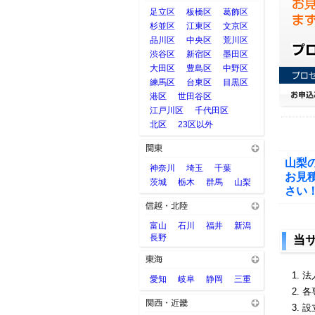
足立区
板橋区
葛飾区
杉並区
江東区
文京区
品川区
中央区
荒川区
渋谷区
新宿区
墨田区
大田区
豊島区
中野区
練馬区
台東区
目黒区
港区
世田谷区
江戸川区
千代田区
北区
23区以外
山梨
神奈川
埼玉
千葉
お見
茨城
栃木
群馬
山梨
さい
富山
石川
福井
新潟
長野
当
法
愛知
岐阜
静岡
三重
各
設