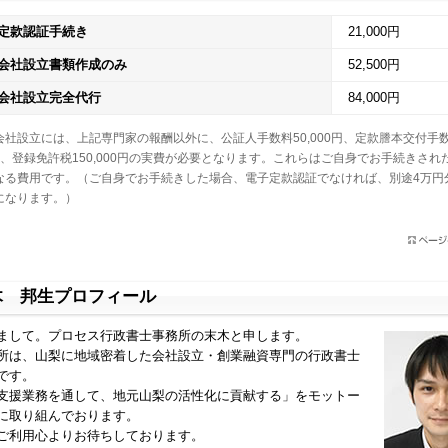
定款認証手続き
21,000円
会社設立書類作成のみ
52,500円
会社設立完全代行
84,000円
会社設立には、上記専門家の報酬以外に、公証人手数料50,000円、定款謄本交付手
0円、登録免許税150,000円の実費が必要となります。これらはご自身でお手続きされ
なる費用です。（ご自身でお手続きした場合、電子定款認証でなければ、別途4万円
になります。）
木 邦生プロフィール
まして。プロセス行政書士事務所の末木と申します。
所は、山梨に地域密着した会社設立・創業融資専門の行政書士
です。
支援業務を通して、地元山梨の活性化に貢献する」をモットー
に取り組んでおります。
ご利用心よりお待ちしております。