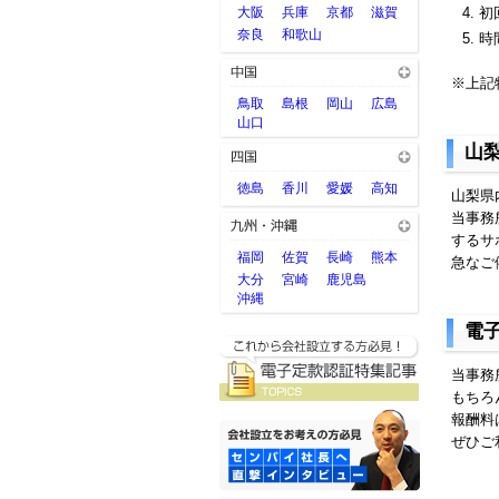
大阪
兵庫
京都
滋賀
初
奈良
和歌山
時
※上記
鳥取
島根
岡山
広島
山口
山
徳島
香川
愛媛
高知
山梨県
当事務
するサ
福岡
佐賀
長崎
熊本
急なご
大分
宮崎
鹿児島
沖縄
電
当事務
もちろ
報酬料
ぜひご