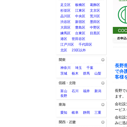
足立区
板橋区
葛飾区
杉並区
江東区
文京区
品川区
中央区
荒川区
渋谷区
新宿区
墨田区
大田区
豊島区
中野区
練馬区
台東区
目黒区
港区
世田谷区
江戸川区
千代田区
北区
23区以外
長野
神奈川
埼玉
千葉
で弁
茨城
栃木
群馬
山梨
客様
長野で
富山
石川
福井
新潟
長野
ます。
会社設
ービス
愛知
岐阜
静岡
三重
会社設
みに迅