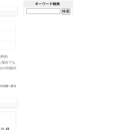
数料約
た場合でも
分の印紙代
介 様