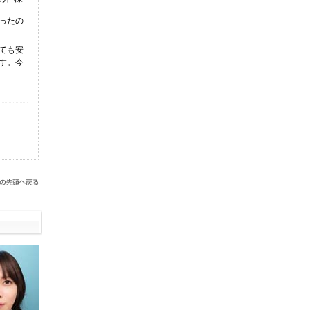
ったの
ても安
す。今