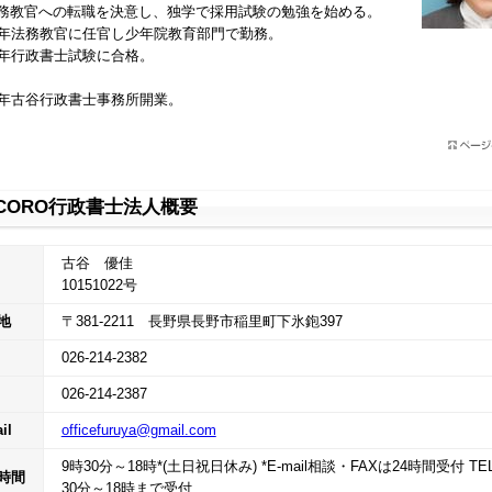
務教官への転職を決意し、独学で採用試験の勉強を始める。
5年法務教官に任官し少年院教育部門で勤務。
1年行政書士試験に合格。
2年古谷行政書士事務所開業。
CORO行政書士法人概要
古谷 優佳
10151022号
地
〒381-2211 長野県長野市稲里町下氷鉋397
026-214-2382
026-214-2387
il
officefuruya@gmail.com
9時30分～18時*(土日祝日休み) *E-mail相談・FAXは24時間受付 TE
時間
30分～18時まで受付