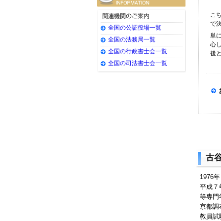
こ
で
全国の公証役場一覧
単
全国の法務局一覧
心
全国の行政書士会一覧
後
全国の司法書士会一覧
古
197
平成７
等専門
京都調
教員試