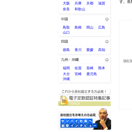
す。長
大阪
兵庫
京都
滋賀
奈良
和歌山
鳥取
島根
岡山
広島
山口
徳島
香川
愛媛
高知
9時3
福岡
佐賀
長崎
熊本
大分
宮崎
鹿児島
沖縄