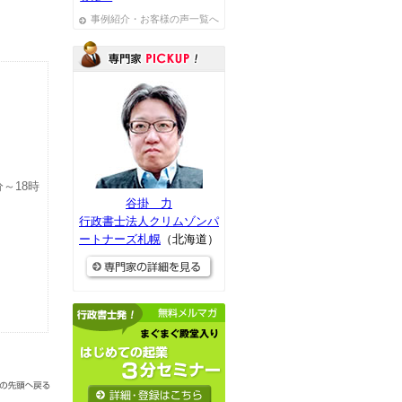
事例紹介・お客様の声一覧へ
分～18時
谷掛 力
行政書士法人クリムゾンパ
ートナーズ札幌
（北海道）