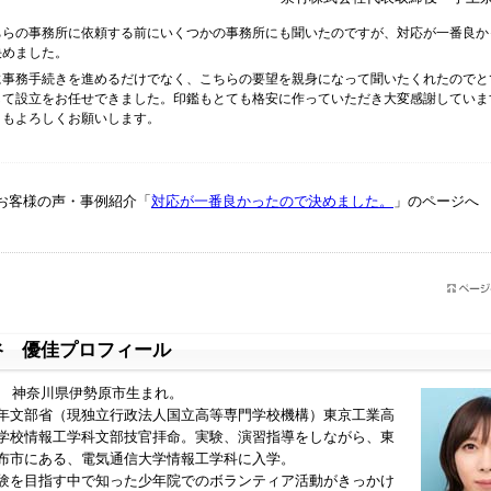
ちらの事務所に依頼する前にいくつかの事務所にも聞いたのですが、対応が一番良か
決めました。
に事務手続きを進めるだけでなく、こちらの要望を親身になって聞いたくれたのでと
して設立をお任せできました。印鑑もとても格安に作っていただき大変感謝していま
ともよろしくお願いします。
お客様の声・事例紹介「
対応が一番良かったので決めました。
」のページへ
谷 優佳プロフィール
6年 神奈川県伊勢原市生まれ。
年文部省（現独立行政法人国立高等専門学校機構）東京工業高
学校情報工学科文部技官拝命。実験、演習指導をしながら、東
布市にある、電気通信大学情報工学科に入学。
験を目指す中で知った少年院でのボランティア活動がきっかけ