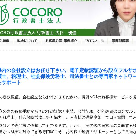
県内の会社設立はお任せ下さい。電子定款認証から設立フルサ
護士、税理士、社会保険労務士、司法書士との専門家ネットワ
をサポート
の定款認証、会社設立ならおまかせください。長野NO1のお客様サービスを
立の際の各種手続からその後の許認可申請、会計記帳、公的融資のコンサル
も税理士、社会保険労務士等と協力し、お客様の満足度第一で日々奮闘して
立はどの専門家に依頼してもできます。しかし、その後の経営者の直面する
速かつ誠実に対応できる専門家こそ、お客様の経営のサポーターとして最適