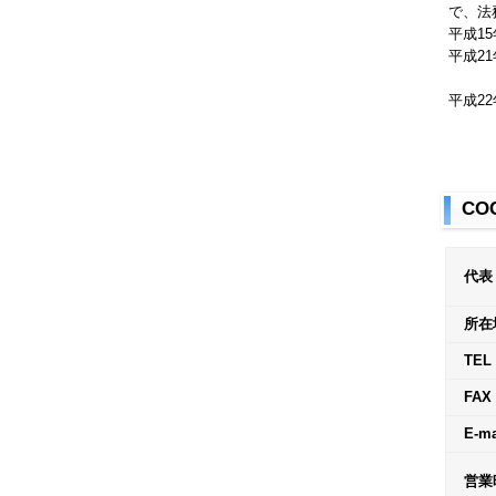
で、法
平成1
平成2
平成2
CO
代表
所在
TEL
FAX
E-ma
営業