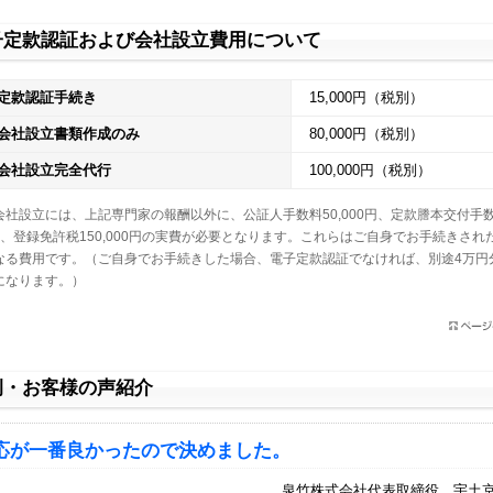
子定款認証および会社設立費用について
定款認証手続き
15,000円（税別）
会社設立書類作成のみ
80,000円（税別）
会社設立完全代行
100,000円（税別）
会社設立には、上記専門家の報酬以外に、公証人手数料50,000円、定款謄本交付手
0円、登録免許税150,000円の実費が必要となります。これらはご自身でお手続きされ
なる費用です。（ご自身でお手続きした場合、電子定款認証でなければ、別途4万円
になります。）
例・お客様の声紹介
応が一番良かったので決めました。
泉竹株式会社代表取締役 宇土京