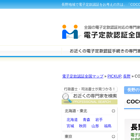
長野地域で電子定款認証をお考えの方は、「COC
電子定款認証全国マップ
»
PICKUP
,
長野
» C
長野の
CO
北海道
青森
岩手
宮城
秋田
山形
福島