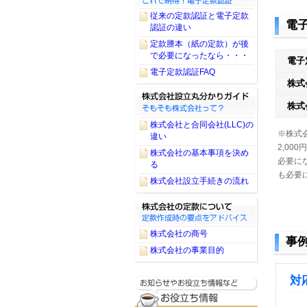
従来の定款認証と電子定款
電
認証の違い
定款謄本（紙の定款）が後
で必要になったなら・・・
電子
電子定款認証FAQ
株式
株式
株式会社と合同会社(LLC)の
※株式
違い
2,00
株式会社の基本事項を決め
必要に
る
も必要
株式会社設立手続きの流れ
株式会社の商号
事
株式会社の事業目的
対