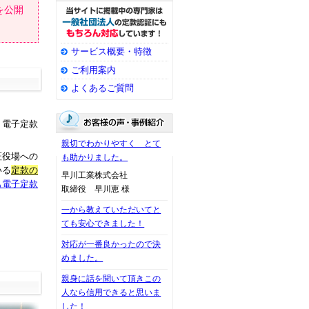
を公開
サービス概要・特徴
ご利用案内
よくあるご質問
、電子定款
親切でわかりやすく とて
証役場への
も助かりました。
いる
定款の
早川工業株式会社
も電子定款
取締役 早川恵 様
一から教えていただいてと
ても安心できました！
対応が一番良かったので決
めました。
親身に話を聞いて頂きこの
人なら信用できると思いま
した！