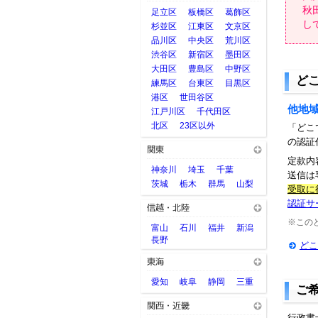
秋
足立区
板橋区
葛飾区
し
杉並区
江東区
文京区
品川区
中央区
荒川区
渋谷区
新宿区
墨田区
大田区
豊島区
中野区
ど
練馬区
台東区
目黒区
港区
世田谷区
他地域
江戸川区
千代田区
北区
23区以外
「どこ
の認証
定款内
神奈川
埼玉
千葉
送信は
茨城
栃木
群馬
山梨
受取に
認証サ
※この
富山
石川
福井
新潟
長野
どこ
愛知
岐阜
静岡
三重
ご
行政書