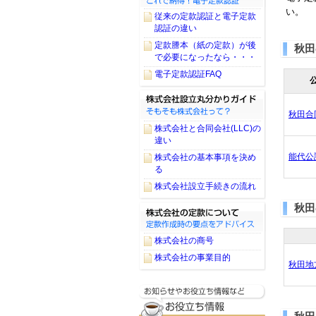
い。
従来の定款認証と電子定款
認証の違い
定款謄本（紙の定款）が後
秋田
で必要になったなら・・・
電子定款認証FAQ
秋田合
株式会社と合同会社(LLC)の
違い
能代公
株式会社の基本事項を決め
る
株式会社設立手続きの流れ
秋田
株式会社の商号
株式会社の事業目的
秋田地