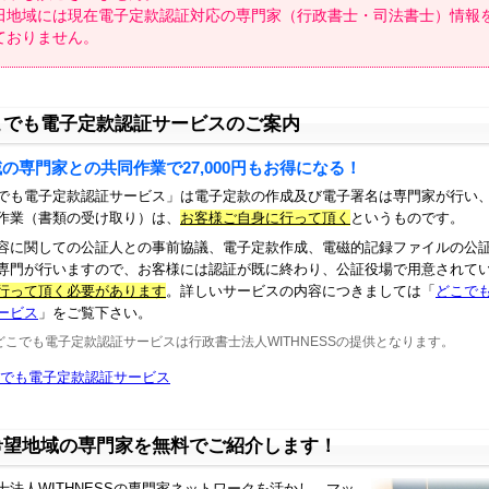
田地域には現在電子定款認証対応の専門家（行政書士・司法書士）情報
ておりません。
こでも電子定款認証サービスのご案内
の専門家との共同作業で27,000円もお得になる！
でも電子定款認証サービス」は電子定款の作成及び電子署名は専門家が行い
作業（書類の受け取り）は、
お客様ご自身に行って頂く
というものです。
容に関しての公証人との事前協議、電子定款作成、電磁的記録ファイルの公
専門が行いますので、お客様には認証が既に終わり、公証役場で用意されて
行って頂く必要があります
。詳しいサービスの内容につきましては「
どこで
ービス
」をご覧下さい。
どこでも電子定款認証サービスは行政書士法人WITHNESSの提供となります。
でも電子定款認証サービス
希望地域の専門家を無料でご紹介します！
士法人WITHNESSの専門家ネットワークを活かし、マッ