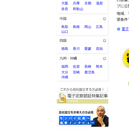
大阪
兵庫
京都
滋賀
プに公
奈良
和歌山
地域、
望条件
鳥取
島根
岡山
広島
電子
山口
徳島
香川
愛媛
高知
福岡
佐賀
長崎
熊本
大分
宮崎
鹿児島
沖縄