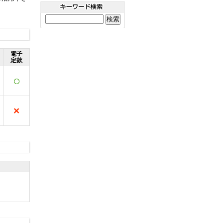
電子
定款
○
×